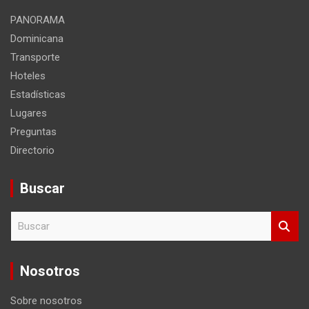
PANORAMA
Dominicana
Transporte
Hoteles
Estadísticas
Lugares
Preguntas
Directorio
Buscar
B
u
s
c
Nosotros
a
r
Sobre nosotros