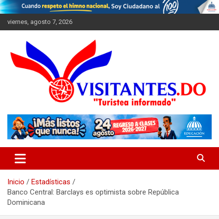
Saltar
al
viernes, agosto 7, 2026
contenido
"Turistea Informado"
Visitantes
Inicio
Estadísticas
Banco Central: Barclays es optimista sobre República
Dominicana