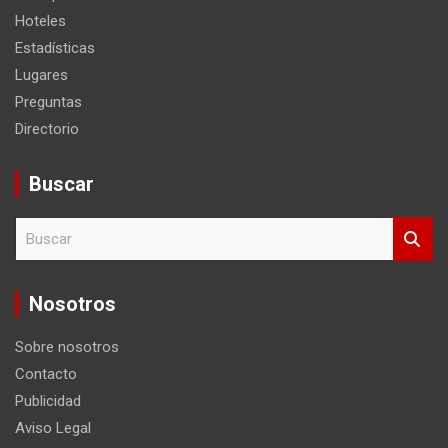
Hoteles
Estadísticas
Lugares
Preguntas
Directorio
Buscar
B
u
s
c
Nosotros
a
r
Sobre nosotros
Contacto
Publicidad
Aviso Legal