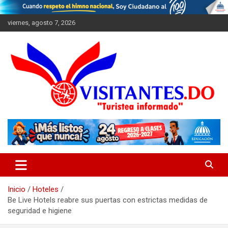
Saltar
al
viernes, agosto 7, 2026
contenido
"Turistea Informado"
Visitantes
Inicio
Hoteles
Be Live Hotels reabre sus puertas con estrictas medidas de
seguridad e higiene