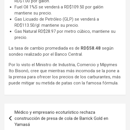
RD$1.00 por galón.
Fuel Oíl 1%S se venderá a RD$109.50 por galón
mantiene su precio.
Gas Licuado de Petróleo (GLP) se venderá a
RD$113.50/gl: mantiene su precio.
Gas Natural RD$28.97 por metro cúbico, mantiene su
precio.
La tasa de cambio promediada es de
RD$58.48
según
sondeo realizado por el Banco Central.
Por lo visto el Ministro de Industria, Comercio y Mipymes
Ito Bisonó, cree que mientras más incomoda se la pone a
la prensa para ofrecer los precios de los carburantes, más
puede mitigar su metida de patas con la famosa fórmula.
Navegación
Médico y empresario ecotur​í​stico rechaza
de
construcción de presa de cola de Barrick Gold en
Yamasá
entradas