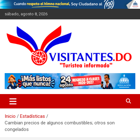
Saltar
al
sábado, agosto 8, 2026
contenido
"Turistea Informado"
Visitantes
Inicio
Estadísticas
Cambian precios de algunos combustibles; otros son
congelados