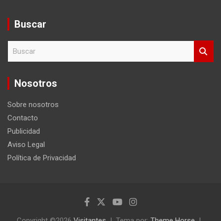
Buscar
B
u
s
c
Nosotros
a
r
Sobre nosotros
Contacto
Publicidad
Aviso Legal
Política de Privacidad
Copyright ©2026
Visitantes
Tema por:
Theme Horse