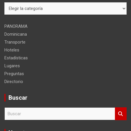
Mapa
del
sitio
PANORAMA
Dominicana
Transporte
Hoteles
Estadísticas
Lugares
Preguntas
Directorio
Buscar
B
u
s
c