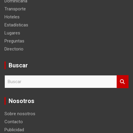
Dominicana
Transporte
Hoteles
Estadísticas
Lugares
Preguntas
Directorio
Buscar
B
u
s
c
Nosotros
a
r
Sobre nosotros
Contacto
Publicidad