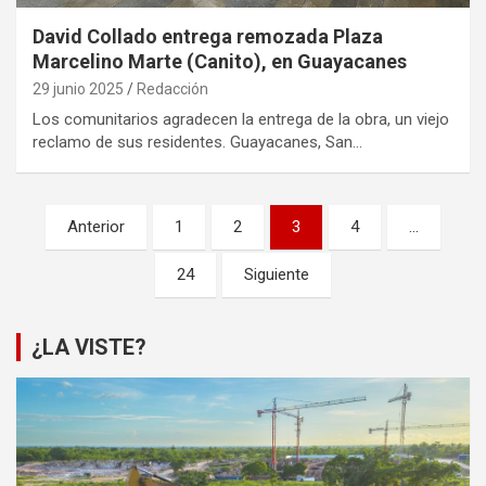
David Collado entrega remozada Plaza
Marcelino Marte (Canito), en Guayacanes
29 junio 2025
Redacción
Los comunitarios agradecen la entrega de la obra, un viejo
reclamo de sus residentes. Guayacanes, San…
Paginación
Anterior
1
2
3
4
…
de
24
Siguiente
entradas
¿LA VISTE?