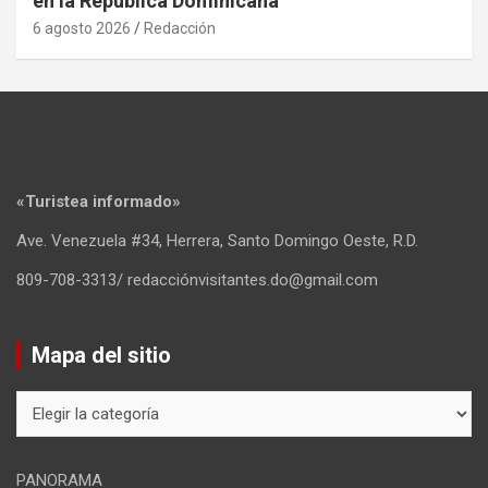
en la República Dominicana
6 agosto 2026
Redacción
«Turistea informado»
Ave. Venezuela #34, Herrera, Santo Domingo Oeste, R.D.
809-708-3313/ redacciónvisitantes.do@gmail.com
Mapa del sitio
Mapa
del
sitio
PANORAMA