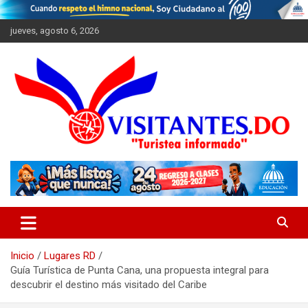
Saltar
al
jueves, agosto 6, 2026
contenido
"Turistea Informado"
Visitantes
Inicio
Lugares RD
Guía Turística de Punta Cana, una propuesta integral para
descubrir el destino más visitado del Caribe