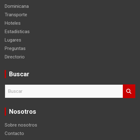
Dominicana
Transporte
Hoteles
Estadísticas
Lugares
Preguntas
Directorio
Buscar
B
u
s
c
Nosotros
a
r
Sobre nosotros
Contacto