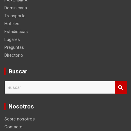
PANORAMA
Dominicana
Transporte
Hoteles
Estadísticas
Lugares
Preguntas
Directorio
Buscar
B
u
s
c
Nosotros
a
r
Sobre nosotros
Contacto