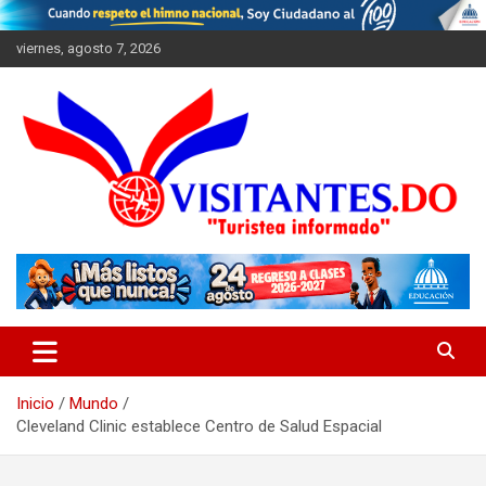
Saltar
al
viernes, agosto 7, 2026
contenido
"Turistea Informado"
Visitantes
Inicio
Mundo
Cleveland Clinic establece Centro de Salud Espacial