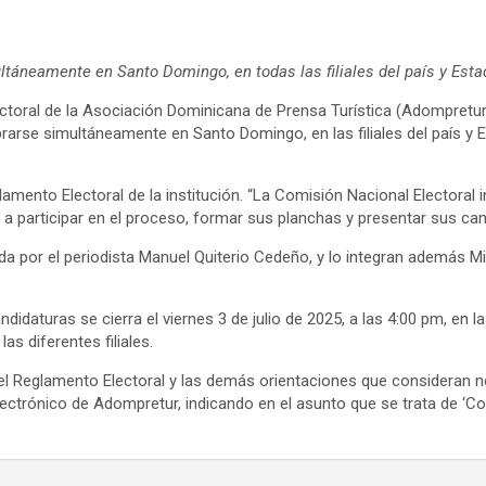
ultáneamente en Santo Domingo, en todas las filiales del país y Est
toral de la Asociación Dominicana de Prensa Turística (Adompretur),
arse simultáneamente en Santo Domingo, en las filiales del país y Es
amento Electoral de la institución. “La Comisión Nacional Electoral 
a participar en el proceso, formar sus planchas y presentar sus can
ida por el periodista Manuel Quiterio Cedeño, y lo integran además M
daturas se cierra el viernes 3 de julio de 2025, a las 4:00 pm, en la
s diferentes filiales.
, el Reglamento Electoral y las demás orientaciones que consideran
ectrónico de Adompretur, indicando en el asunto que se trata de ‘Con