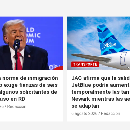
TRANSPORTE
a norma de inmigración
JAC afirma que la sali
 exige fianzas de seis
JetBlue podría aument
algunos solicitantes de
temporalmente las tari
cluso en RD
Newark mientras las ae
se adaptan
26
Redacción
6 agosto 2026
Redacción