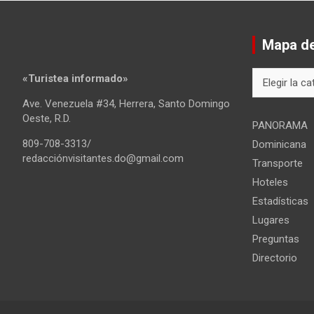
Mapa del
Mapa
«Turistea informado»
del
Ave. Venezuela #34, Herrera, Santo Domingo
sitio
Oeste, R.D.
PANORAMA
809-708-3313/
Dominicana
redacciónvisitantes.do@gmail.com
Transporte
Hoteles
Estadísticas
Lugares
Preguntas
Directorio