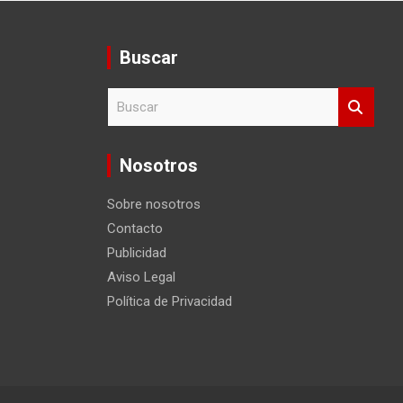
Buscar
B
u
s
c
Nosotros
a
r
Sobre nosotros
Contacto
Publicidad
Aviso Legal
Política de Privacidad