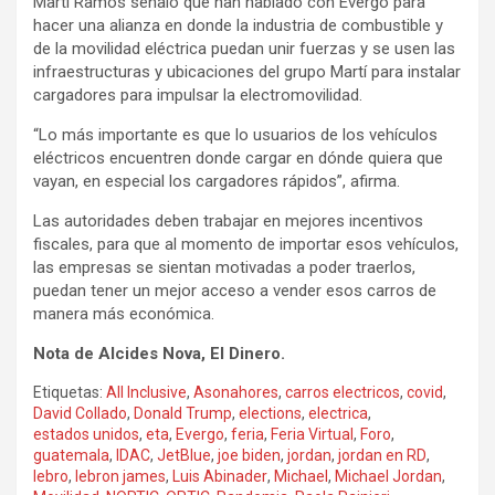
Martí Ramos señaló que han hablado con Evergo para
hacer una alianza en donde la industria de combustible y
de la movilidad eléctrica puedan unir fuerzas y se usen las
infraestructuras y ubicaciones del grupo Martí para instalar
cargadores para impulsar la electromovilidad.
“Lo más importante es que lo usuarios de los vehículos
eléctricos encuentren donde cargar en dónde quiera que
vayan, en especial los cargadores rápidos”, afirma.
Las autoridades deben trabajar en mejores incentivos
fiscales, para que al momento de importar esos vehículos,
las empresas se sientan motivadas a poder traerlos,
puedan tener un mejor acceso a vender esos carros de
manera más económica.
Nota de Alcides Nova, El Dinero.
Etiquetas:
All Inclusive
,
Asonahores
,
carros electricos
,
covid
,
David Collado
,
Donald Trump
,
elections
,
electrica
,
estados unidos
,
eta
,
Evergo
,
feria
,
Feria Virtual
,
Foro
,
guatemala
,
IDAC
,
JetBlue
,
joe biden
,
jordan
,
jordan en RD
,
lebro
,
lebron james
,
Luis Abinader
,
Michael
,
Michael Jordan
,