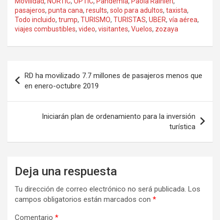
Movilidad
,
NORTIC
,
OPTIC
,
Pandemia
,
Paola Rainieri
,
pasajeros
,
punta cana
,
results
,
solo para adultos
,
taxista
,
Todo incluido
,
trump
,
TURISMO
,
TURISTAS
,
UBER
,
vía aérea
,
viajes combustibles
,
video
,
visitantes
,
Vuelos
,
zozaya
Navegación
RD ha movilizado 7.7 millones de pasajeros menos que
de
en enero-octubre 2019
entradas
Iniciarán plan de ordenamiento para la inversión
turística
Deja una respuesta
Tu dirección de correo electrónico no será publicada.
Los
campos obligatorios están marcados con
*
Comentario
*