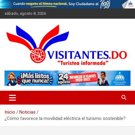
Saltar
al
sábado, agosto 8, 2026
contenido
"Turistea Informado"
Visitantes
Inicio
Noticias
¿Cómo favorece la movilidad eléctrica el turismo sostenible?