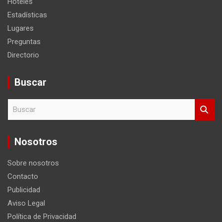
Hoteles
Estadísticas
Lugares
Preguntas
Directorio
Buscar
B
u
s
c
Nosotros
a
r
Sobre nosotros
Contacto
Publicidad
Aviso Legal
Política de Privacidad