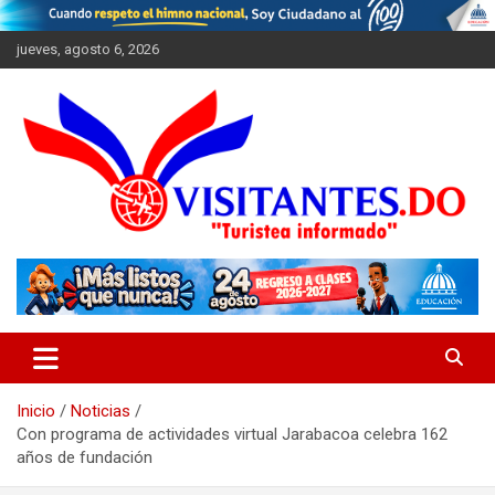
Saltar
al
jueves, agosto 6, 2026
contenido
"Turistea Informado"
Visitantes
Inicio
Noticias
Con programa de actividades virtual Jarabacoa celebra 162
años de fundación