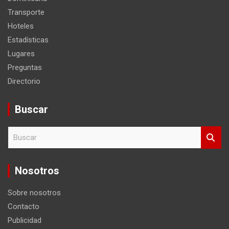
Transporte
Hoteles
Estadísticas
Lugares
Preguntas
Directorio
Buscar
B
u
s
c
Nosotros
a
r
Sobre nosotros
Contacto
Publicidad