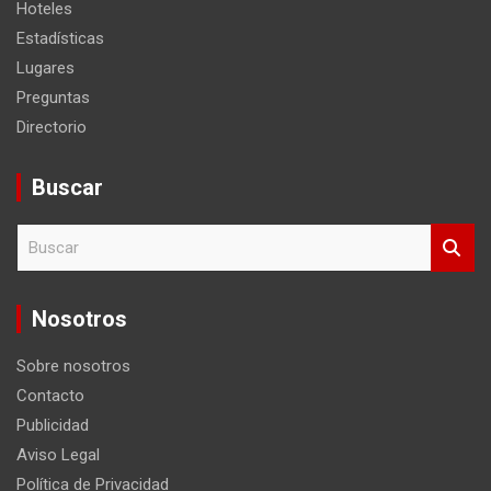
Hoteles
Estadísticas
Lugares
Preguntas
Directorio
Buscar
B
u
s
c
Nosotros
a
r
Sobre nosotros
Contacto
Publicidad
Aviso Legal
Política de Privacidad