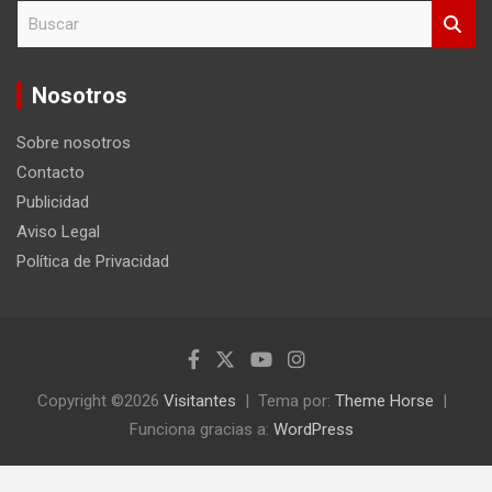
B
u
s
c
Nosotros
a
r
Sobre nosotros
Contacto
Publicidad
Aviso Legal
Política de Privacidad
Copyright ©2026
Visitantes
Tema por:
Theme Horse
Funciona gracias a:
WordPress