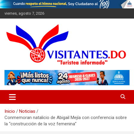
Saltar
al
viernes, agosto 7, 2026
contenido
"Turistea Informado"
Visitantes
Inicio
Noticias
Conmemoran natalicio de Abigail Mejía con conferencia sobre
la “construcción de la voz femenina”