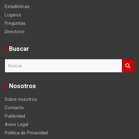
Estadísticas
Lugares
Preguntas
Directorio
Buscar
B
u
s
c
Nosotros
a
r
Sobre nosotros
Contacto
Publicidad
Aviso Legal
Política de Privacidad