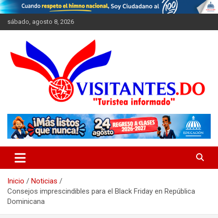
Saltar
al
sábado, agosto 8, 2026
contenido
"Turistea Informado"
Visitantes
Inicio
Noticias
Consejos imprescindibles para el Black Friday en República
Dominicana