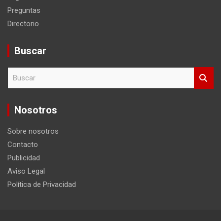
Preguntas
Directorio
Buscar
B
u
s
c
Nosotros
a
r
Sobre nosotros
Contacto
Publicidad
Aviso Legal
Política de Privacidad