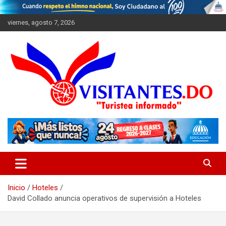
Saltar
al
viernes, agosto 7, 2026
contenido
"Turistea Informado"
Visitantes
Inicio
Hoteles
David Collado anuncia operativos de supervisión a Hoteles