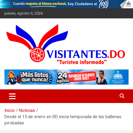
Saltar
al
jueves, agosto 6, 2026
contenido
"Turistea Informado"
Visitantes
Inicio
Noticias
Desde el 15 de enero en RD inicia temporada de las ballenas
jorobadas