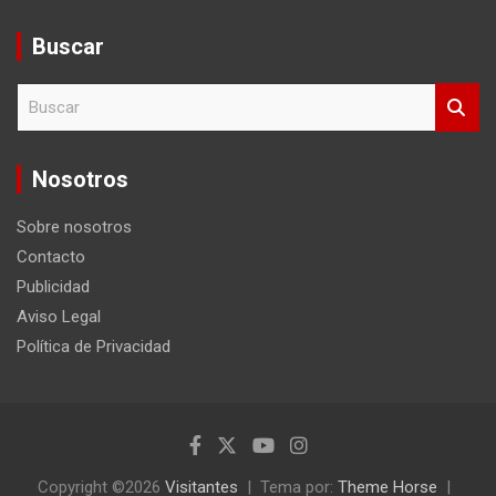
Buscar
B
u
s
c
Nosotros
a
r
Sobre nosotros
Contacto
Publicidad
Aviso Legal
Política de Privacidad
Copyright ©2026
Visitantes
Tema por:
Theme Horse