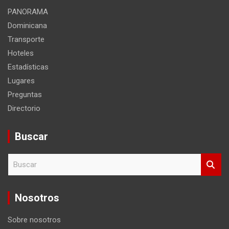
PANORAMA
Dominicana
Transporte
Hoteles
Estadísticas
Lugares
Preguntas
Directorio
Buscar
B
u
s
c
Nosotros
a
r
Sobre nosotros