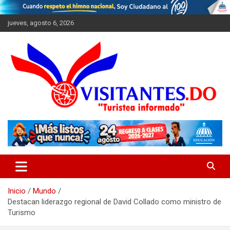
Saltar
al
jueves, agosto 6, 2026
contenido
"Turistea Informado"
Visitantes
Inicio
Mundo
Destacan liderazgo regional de David Collado como ministro de
Turismo