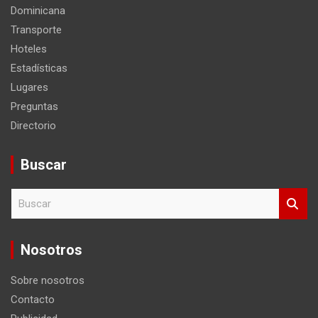
Estadísticas
Lugares
Preguntas
Directorio
Buscar
B
u
s
c
Nosotros
a
r
Sobre nosotros
Contacto
Publicidad
Aviso Legal
Política de Privacidad