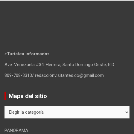
«Turistea informado»
Ave. Venezuela #34, Herrera, Santo Domingo Oeste, R.D.
809-708-3313/ redacciónvisitantes.do@gmail.com
Mapa del sitio
Mapa
del
sitio
PANORAMA
Dominicana
Transporte
Hoteles