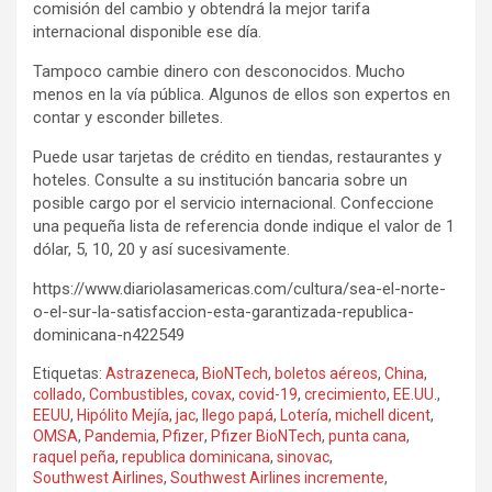
comisión del cambio y obtendrá la mejor tarifa
internacional disponible ese día.
Tampoco cambie dinero con desconocidos. Mucho
menos en la vía pública. Algunos de ellos son expertos en
contar y esconder billetes.
Puede usar tarjetas de crédito en tiendas, restaurantes y
hoteles. Consulte a su institución bancaria sobre un
posible cargo por el servicio internacional. Confeccione
una pequeña lista de referencia donde indique el valor de 1
dólar, 5, 10, 20 y así sucesivamente.
https://www.diariolasamericas.com/cultura/sea-el-norte-
o-el-sur-la-satisfaccion-esta-garantizada-republica-
dominicana-n422549
Etiquetas:
Astrazeneca
,
BioNTech
,
boletos aéreos
,
China
,
collado
,
Combustibles
,
covax
,
covid-19
,
crecimiento
,
EE.UU.
,
EEUU
,
Hipólito Mejía
,
jac
,
llego papá
,
Lotería
,
michell dicent
,
OMSA
,
Pandemia
,
Pfizer
,
Pfizer BioNTech
,
punta cana
,
raquel peña
,
republica dominicana
,
sinovac
,
Southwest Airlines
,
Southwest Airlines incremente
,