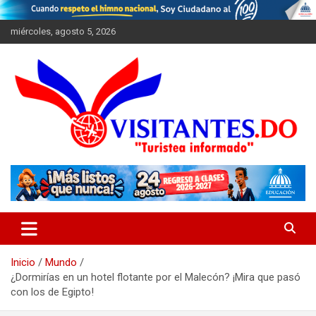
Saltar
al
miércoles, agosto 5, 2026
contenido
"Turistea Informado"
Visitantes
Inicio
Mundo
¿Dormirías en un hotel flotante por el Malecón? ¡Mira que pasó
con los de Egipto!