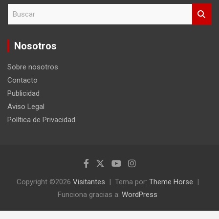
B
u
s
c
Nosotros
a
r
Sobre nosotros
Contacto
Publicidad
Aviso Legal
Política de Privacidad
Copyright ©2026
Visitantes
Tema por:
Theme Horse
Funciona gracias a:
WordPress