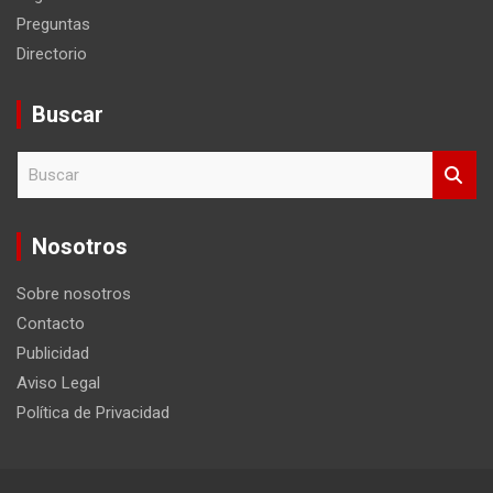
Preguntas
Directorio
Buscar
B
u
s
c
Nosotros
a
r
Sobre nosotros
Contacto
Publicidad
Aviso Legal
Política de Privacidad