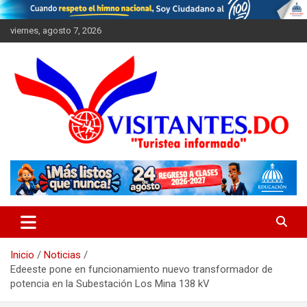
Saltar
al
viernes, agosto 7, 2026
contenido
"Turistea Informado"
Visitantes
Inicio
Noticias
Edeeste pone en funcionamiento nuevo transformador de
potencia en la Subestación Los Mina 138 kV