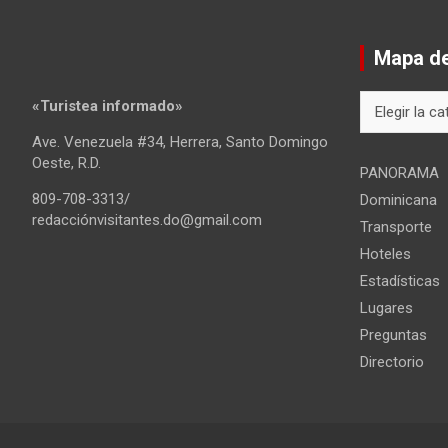
Mapa del
Mapa
«Turistea informado»
del
Ave. Venezuela #34, Herrera, Santo Domingo
sitio
Oeste, R.D.
PANORAMA
809-708-3313/
Dominicana
redacciónvisitantes.do@gmail.com
Transporte
Hoteles
Estadísticas
Lugares
Preguntas
Directorio