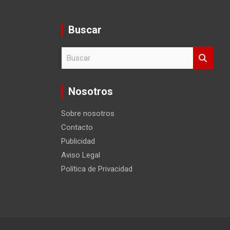
Buscar
B
u
s
c
Nosotros
a
r
Sobre nosotros
Contacto
Publicidad
Aviso Legal
Política de Privacidad