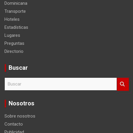
Dominicana
Transporte
Hoteles
Estadísticas
Lugares
Preguntas
Directorio
Buscar
B
u
s
c
Nosotros
a
r
Sobre nosotros
Contacto
Publicidad