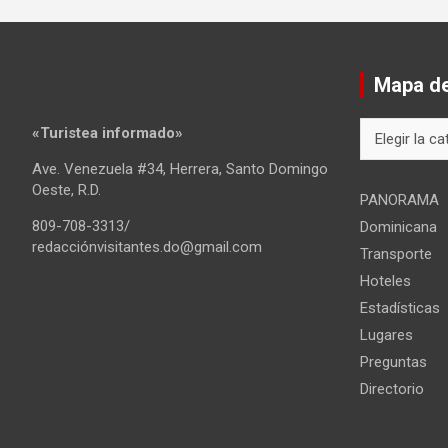
Mapa del
Mapa
«Turistea informado»
del
Ave. Venezuela #34, Herrera, Santo Domingo
sitio
Oeste, R.D.
PANORAMA
809-708-3313/
Dominicana
redacciónvisitantes.do@gmail.com
Transporte
Hoteles
Estadísticas
Lugares
Preguntas
Directorio