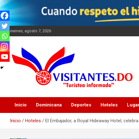
Saltar
al
contenido
viernes, agosto 7, 2026
"Turistea Informado"
Visitantes
Inicio
Dominicana
Deportes
Hoteles
Luga
Inicio
Hoteles
El Embajador, a Royal Hideaway Hotel, celebra