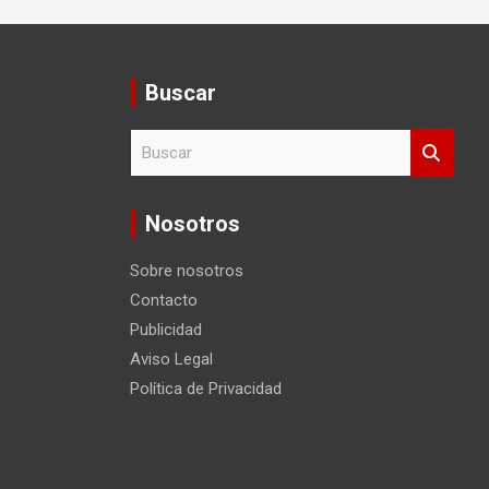
Buscar
B
u
s
c
Nosotros
a
r
Sobre nosotros
Contacto
Publicidad
Aviso Legal
Política de Privacidad