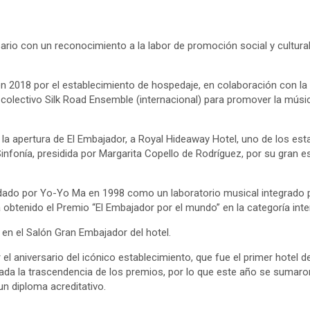
sario con un reconocimiento a la labor de promoción social y cultur
n 2018 por el establecimiento de hospedaje, en colaboración con la p
el colectivo Silk Road Ensemble (internacional) para promover la mús
e la apertura de El Embajador, a Royal Hideaway Hotel, uno de los 
nfonía, presidida por Margarita Copello de Rodríguez, por su gran es
undado por Yo-Yo Ma en 1998 como un laboratorio musical integrad
a obtenido el Premio “El Embajador por el mundo” en la categoría inte
 en el Salón Gran Embajador del hotel.
el aniversario del icónico establecimiento, que fue el primer hotel 
dada la trascendencia de los premios, por lo que este año se sumaron
n diploma acreditativo.