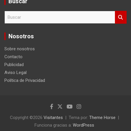
Buscar
B
u
s
c
Nosotros
a
r
Sobre nosotros
Contacto
Publicidad
Aviso Legal
Política de Privacidad
Copyright ©2026
Visitantes
Tema por:
Theme Horse
Funciona gracias a:
WordPress