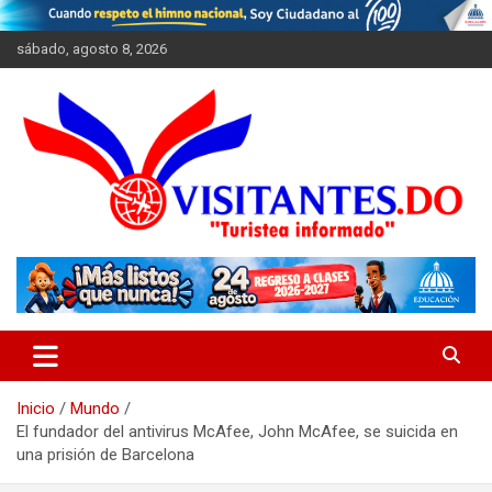
Saltar
al
sábado, agosto 8, 2026
contenido
"Turistea Informado"
Visitantes
Inicio
Mundo
El fundador del antivirus McAfee, John McAfee, se suicida en
una prisión de Barcelona