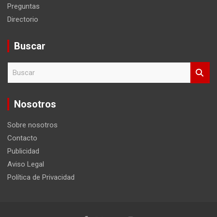
Preguntas
Directorio
Buscar
B
u
s
c
Nosotros
a
r
Sobre nosotros
Contacto
Publicidad
Aviso Legal
Política de Privacidad