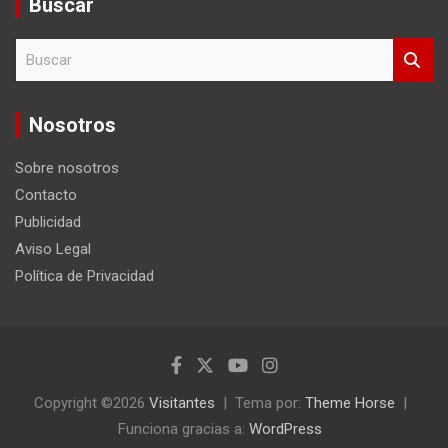
Buscar
B
u
s
c
Nosotros
a
r
Sobre nosotros
Contacto
Publicidad
Aviso Legal
Política de Privacidad
Copyright ©2026
Visitantes
Tema por:
Theme Horse
Funciona gracias a:
WordPress