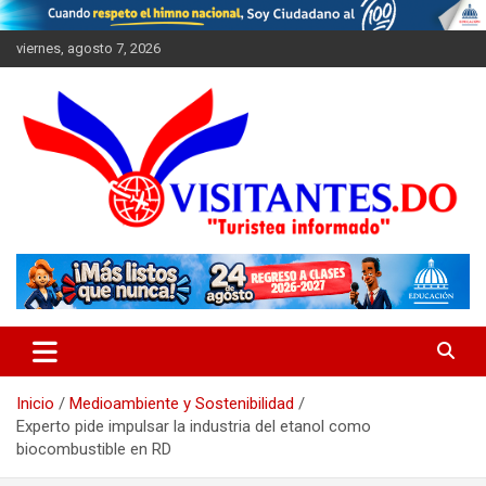
Saltar
al
viernes, agosto 7, 2026
contenido
"Turistea Informado"
Visitantes
Inicio
Medioambiente y Sostenibilidad
Experto pide impulsar la industria del etanol como
biocombustible en RD