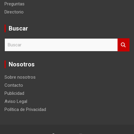
Preguntas
Directorio
Buscar
B
u
s
c
Nosotros
a
r
Sobre nosotros
Contacto
Publicidad
Aviso Legal
Política de Privacidad