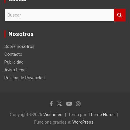
B
u
s
c
Nosotros
a
r
Sobre nosotros
Contacto
Publicidad
Aviso Legal
Política de Privacidad
Copyright ©2026
Visitantes
Tema por:
Theme Horse
Funciona gracias a:
WordPress