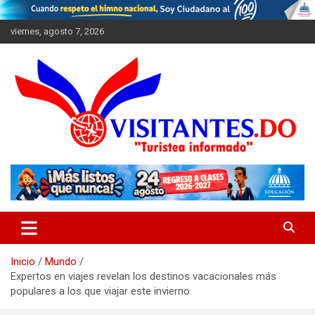
Saltar
al
viernes, agosto 7, 2026
contenido
"Turistea Informado"
Visitantes
Inicio
Mundo
Expertos en viajes revelan los destinos vacacionales más
populares a los que viajar este invierno