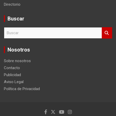
Directorio
Buscar
B
u
s
c
Nosotros
a
r
Sobre nosotros
Contacto
Publicidad
Aviso Legal
Política de Privacidad