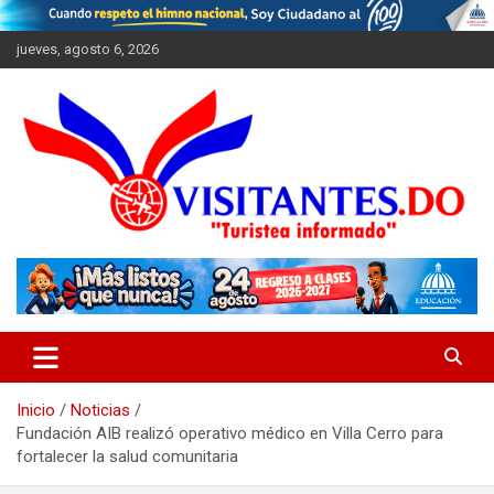
Saltar
al
jueves, agosto 6, 2026
contenido
"Turistea Informado"
Visitantes
Inicio
Noticias
Fundación AIB realizó operativo médico en Villa Cerro para
fortalecer la salud comunitaria