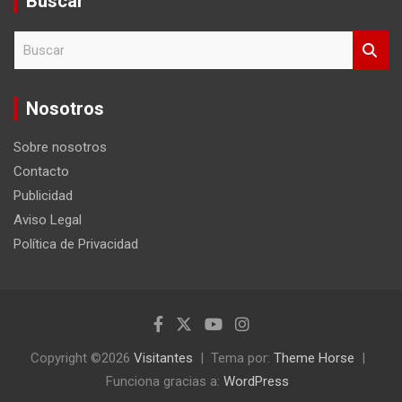
Buscar
B
u
s
c
Nosotros
a
r
Sobre nosotros
Contacto
Publicidad
Aviso Legal
Política de Privacidad
Copyright ©2026
Visitantes
Tema por:
Theme Horse
Funciona gracias a:
WordPress