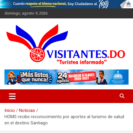
Saltar
al
domingo, agosto 9, 2026
contenido
"Turistea Informado"
Visitantes
Inicio
Noticias
HOMS recibe reconocimiento por aportes al turismo de salud
en el destino Santiago