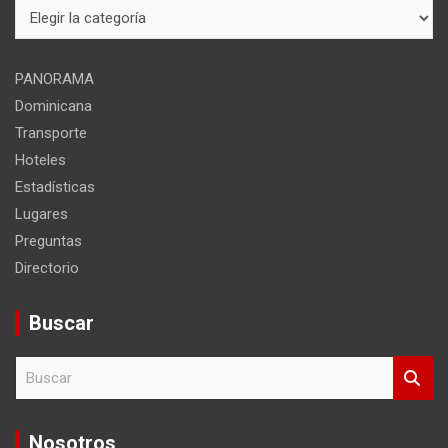
Mapa
del
sitio
PANORAMA
Dominicana
Transporte
Hoteles
Estadísticas
Lugares
Preguntas
Directorio
Buscar
B
u
s
c
Nosotros