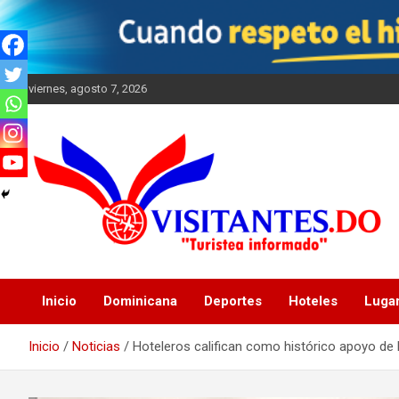
Saltar
al
contenido
viernes, agosto 7, 2026
"Turistea Informado"
Visitantes
Inicio
Dominicana
Deportes
Hoteles
Luga
Inicio
Noticias
Hoteleros califican como histórico apoyo de 