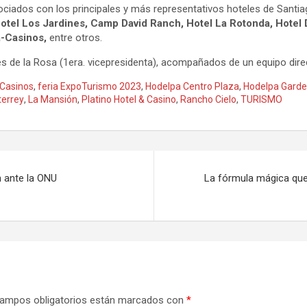
iados con los principales y más representativos hoteles de Santiag
Hotel Los Jardines, Camp David Ranch, Hotel La Rotonda, Hotel 
a-Casinos,
entre otros.
rdes de la Rosa (1era. vicepresidenta), acompañados de un equipo di
-Casinos
,
feria ExpoTurismo 2023
,
Hodelpa Centro Plaza
,
Hodelpa Garde
terrey
,
La Mansión
,
Platino Hotel & Casino
,
Rancho Cielo
,
TURISMO
n ante la ONU
La fórmula mágica que 
ampos obligatorios están marcados con
*