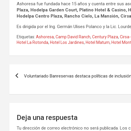
Ashoresa fue fundada hace 15 años y cuenta entre sus asoc
Plaza, Hodelpa Garden Court, Platino Hotel & Casino, 
Hodelpa Centro Plaza, Rancho Cielo, La Mansión, Cirs
Es dirigida por el Ing. Germán Ulises Polanco y la Lic. Lou
Etiquetas:
Ashoresa
,
Camp David Ranch
,
Century Plaza
,
Cirsa
Hotel La Rotonda
,
Hotel Los Jardines
,
Hotel Matum
,
Hotel Mon
Navegación
Voluntariado Banreservas destaca políticas de inclusió
de
entradas
Deja una respuesta
Tu dirección de correo electrónico no será publicada.
Los c