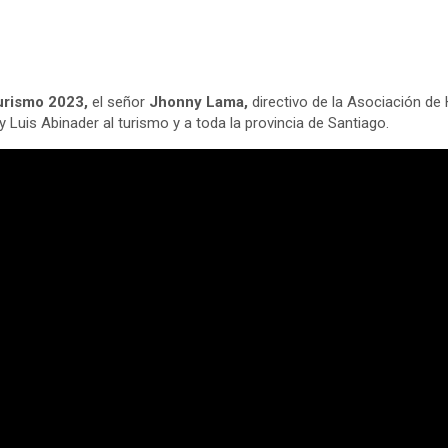
urismo 2023,
el señor
Jhonny Lama,
directivo de la Asociación de
 Luis Abinader al turismo y a toda la provincia de Santiago.