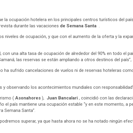
e la ocupación hotelera en los principales centros turísticos del pa
prevista durante las vacaciones
de Semana Santa
.
tos niveles de ocupación, y que con el aumento de la oferta y la ex
, con una alta tasa de ocupación de alrededor del 90% en todo el pa
 Samaná; las reservas se están ampliando a otros destinos del país”, 
 no ha sufrido cancelaciones de vuelos ni de reservas hoteleras com
 y observando los acontecimientos mundiales con responsabilidad”,
urismo (
Asonahores
),
Juan Bancalari
, coincidió con las declarac
año el país mantiene una ocupación estable “y en este momento, a pe
ra Semana Santa”.
odremos superar, ya que hasta ahora no se ha notado ningún efecto