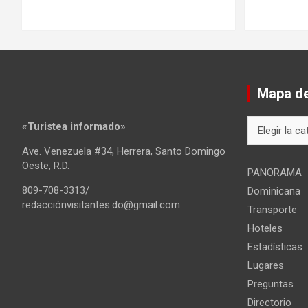
Mapa del
Mapa
«Turistea informado»
del
Ave. Venezuela #34, Herrera, Santo Domingo
sitio
Oeste, R.D.
PANORAMA
809-708-3313/
Dominicana
redacciónvisitantes.do@gmail.com
Transporte
Hoteles
Estadísticas
Lugares
Preguntas
Directorio