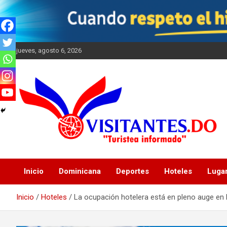
Saltar
al
contenido
jueves, agosto 6, 2026
"Turistea Informado"
Visitantes
Inicio
Dominicana
Deportes
Hoteles
Luga
Inicio
Hoteles
La ocupación hotelera está en pleno auge en l