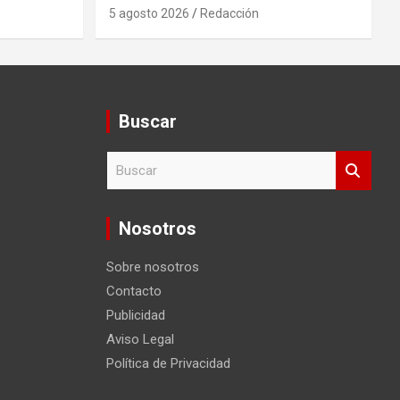
5 agosto 2026
Redacción
Buscar
B
u
s
c
Nosotros
a
r
Sobre nosotros
Contacto
Publicidad
Aviso Legal
Política de Privacidad