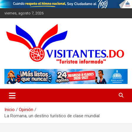
Saltar
al
viernes, agosto 7, 2026
contenido
"Turistea Informado"
Visitantes
Inicio
Opinión
La Romana, un destino turístico de clase mundial