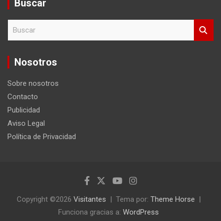
Buscar
B
u
s
c
Nosotros
a
r
Sobre nosotros
Contacto
Publicidad
Aviso Legal
Política de Privacidad
Copyright ©2026
Visitantes
Tema por:
Theme Horse
Funciona gracias a:
WordPress