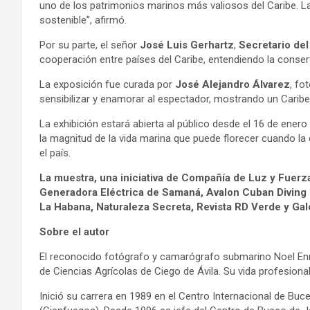
uno de los patrimonios marinos más valiosos del Caribe. La
sostenible”, afirmó.
Por su parte, el señor
José Luis Gerhartz
,
Secretario del
cooperación entre países del Caribe, entendiendo la conserva
La exposición fue curada por
José Alejandro Álvarez
, fo
sensibilizar y enamorar al espectador, mostrando un Carib
La exhibición estará abierta al público desde el 16 de ener
la magnitud de la vida marina que puede florecer cuando la 
el país.
La muestra, una iniciativa de Compañía de Luz y Fuerza
Generadora Eléctrica de Samaná, Avalon Cuban Diving C
La Habana, Naturaleza Secreta, Revista RD Verde y Gal
Sobre el autor
El reconocido fotógrafo y camarógrafo submarino Noel Enr
de Ciencias Agrícolas de Ciego de Ávila. Su vida profesiona
Inició su carrera en 1989 en el Centro Internacional de B