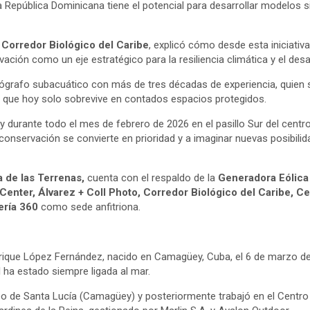
 República Dominicana tiene el potencial para desarrollar modelos si
 Corredor Biológico del Caribe
, explicó cómo desde esta iniciativ
ción como un eje estratégico para la resiliencia climática y el desar
tógrafo subacuático con más de tres décadas de experiencia, quien
e que hoy solo sobrevive en contados espacios protegidos.
o y durante todo el mes de febrero de 2026 en el pasillo Sur del cent
conservación se convierte en prioridad y a imaginar nuevas posibilid
 de las Terrenas,
cuenta con el respaldo de la
Generadora Eólica
enter, Álvarez + Coll Photo, Corredor Biológico del Caribe, Ce
ería 360
como sede anfitriona.
ique López Fernández, nacido en Camagüey, Cuba, el 6 de marzo de 
l ha estado siempre ligada al mar.
uceo de Santa Lucía (Camagüey) y posteriormente trabajó en el Centr