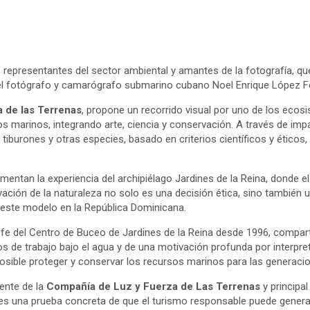
 representantes del sector ambiental y amantes de la fotografía, q
l fotógrafo y camarógrafo submarino cubano Noel Enrique López Fer
 de las Terrenas
, propone un recorrido visual por uno de los eco
os marinos, integrando arte, ciencia y conservación. A través de im
urones y otras especies, basado en criterios científicos y éticos, 
entan la experiencia del archipiélago Jardines de la Reina, donde e
ón de la naturaleza no solo es una decisión ética, sino también u
ar este modelo en la República Dominicana.
fe del Centro de Buceo de Jardines de la Reina desde 1996, comparti
 de trabajo bajo el agua y de una motivación profunda por interpret
sible proteger y conservar los recursos marinos para las generacio
dente de la
Compañía de Luz y Fuerza de Las Terrenas
y principal
a es una prueba concreta de que el turismo responsable puede genera