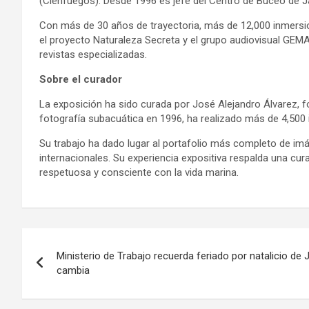
(Cienfuegos). Desde 1996 es jefe del Centro de Buceo de Ja
Con más de 30 años de trayectoria, más de 12,000 inmersion
el proyecto Naturaleza Secreta y el grupo audiovisual GEMA
revistas especializadas.
Sobre el curador
La exposición ha sido curada por José Alejandro Álvarez, 
fotografía subacuática en 1996, ha realizado más de 4,500
Su trabajo ha dado lugar al portafolio más completo de imá
internacionales. Su experiencia expositiva respalda una cu
respetuosa y consciente con la vida marina.
Navegación
Ministerio de Trabajo recuerda feriado por natalicio de
de
cambia
entradas