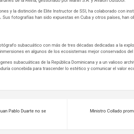
rdines de la Reina, gestionado por Marlin S.A. y Avalon Outdoor.
es y la distinción de Elite Instructor de SSI, ha colaborado con in
. Sus fotografías han sido expuestas en Cuba y otros países, han o
fotógrafo subacuático con más de tres décadas dedicadas a la expl
 inmersiones en algunos de los ecosistemas mejor conservados del 
genes subacuáticas de la República Dominicana y a un valioso archi
raduría concebida para trascender lo estético y comunicar el valor 
 Juan Pablo Duarte no se
Ministro Collado pro