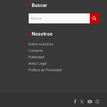
Buscar
B
u
s
c
Nosotros
a
r
Sobre nosotros
Contacto
Publicidad
Aviso Legal
Política de Privacidad