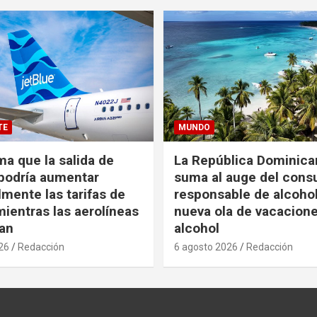
TE
MUNDO
ma que la salida de
La República Dominica
podría aumentar
suma al auge del con
mente las tarifas de
responsable de alcoho
ientras las aerolíneas
nueva ola de vacacione
an
alcohol
26
Redacción
6 agosto 2026
Redacción