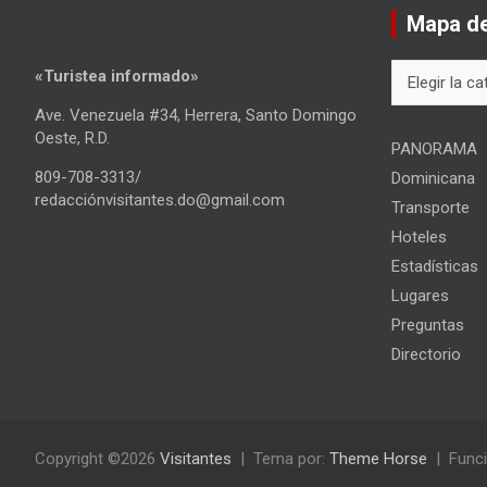
Mapa del
Mapa
«Turistea informado»
del
Ave. Venezuela #34, Herrera, Santo Domingo
sitio
Oeste, R.D.
PANORAMA
809-708-3313/
Dominicana
redacciónvisitantes.do@gmail.com
Transporte
Hoteles
Estadísticas
Lugares
Preguntas
Directorio
Copyright ©2026
Visitantes
Tema por:
Theme Horse
Funci