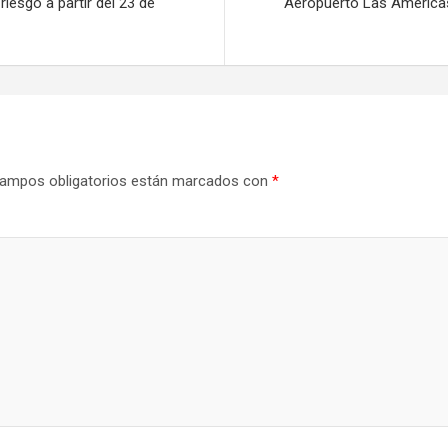
riesgo a partir del 23 de
Aeropuerto Las Américas 
ampos obligatorios están marcados con
*