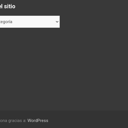
 sitio
ona gracias a:
WordPress