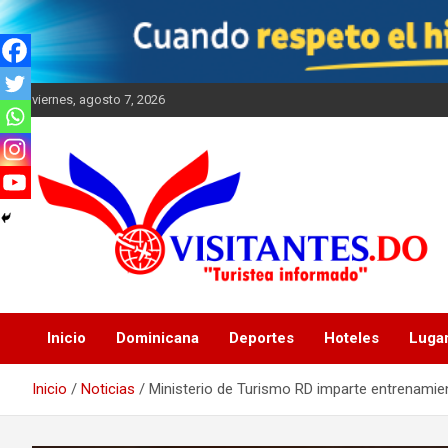
Saltar
al
contenido
viernes, agosto 7, 2026
"Turistea Informado"
Visitantes
Inicio
Dominicana
Deportes
Hoteles
Luga
Inicio
Noticias
Ministerio de Turismo RD imparte entrenamie