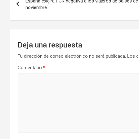
España exigirá PCR negativa a los viajeros de países de 
de
noviembre
entradas
Deja una respuesta
Tu dirección de correo electrónico no será publicada.
Los c
Comentario
*