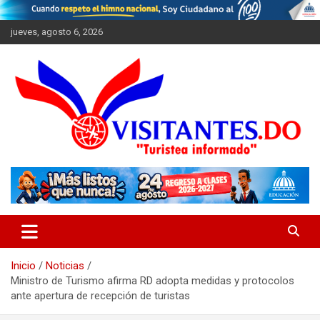
Saltar
al
jueves, agosto 6, 2026
contenido
"Turistea Informado"
Visitantes
Inicio
Noticias
Ministro de Turismo afirma RD adopta medidas y protocolos
ante apertura de recepción de turistas