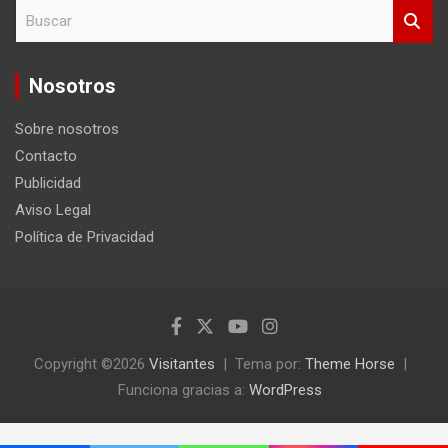
B
u
s
c
Nosotros
a
r
Sobre nosotros
Contacto
Publicidad
Aviso Legal
Política de Privacidad
Copyright ©2026
Visitantes
Tema por:
Theme Horse
Funciona gracias a:
WordPress