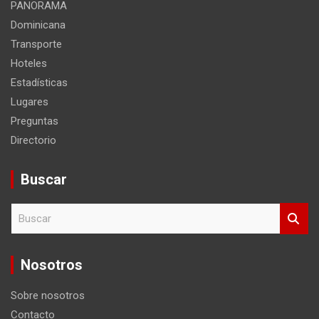
PANORAMA
Dominicana
Transporte
Hoteles
Estadísticas
Lugares
Preguntas
Directorio
Buscar
B
u
s
c
Nosotros
a
r
Sobre nosotros
Contacto