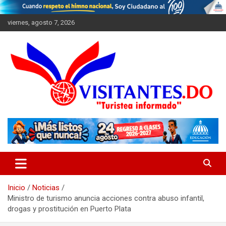
Saltar
al
viernes, agosto 7, 2026
contenido
"Turistea Informado"
Visitantes
Inicio
Noticias
Ministro de turismo anuncia acciones contra abuso infantil,
drogas y prostitución en Puerto Plata