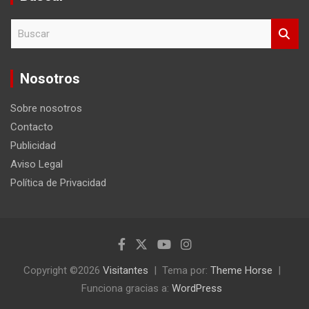
B
u
s
c
Nosotros
a
r
Sobre nosotros
Contacto
Publicidad
Aviso Legal
Política de Privacidad
Copyright ©2026
Visitantes
Tema por:
Theme Horse
Funciona gracias a:
WordPress