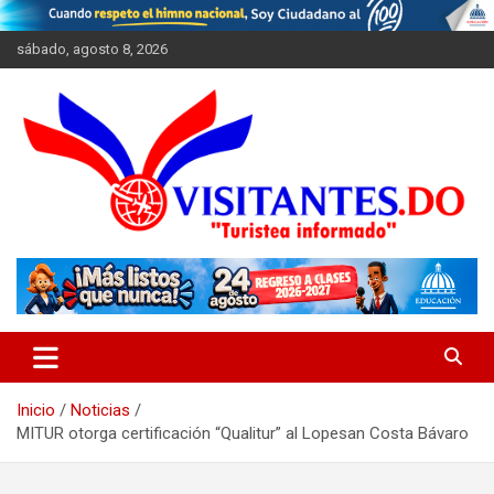
Saltar
al
sábado, agosto 8, 2026
contenido
"Turistea Informado"
Visitantes
Inicio
Noticias
MITUR otorga certificación “Qualitur” al Lopesan Costa Bávaro