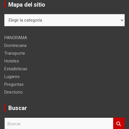
Mapa del sitio
Mapa
del
sitio
PANORAMA
Dominicana
Transporte
Hoteles
Estadísticas
Lugares
Preguntas
Directorio
Buscar
B
u