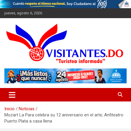
Saltar
al
jueves, agosto 6, 2026
contenido
"Turistea Informado"
Visitantes
Inicio
Noticias
Mozart La Para celebra su 12 aniversario en el arte; Anfiteatro
Puerto Plata a casa llena