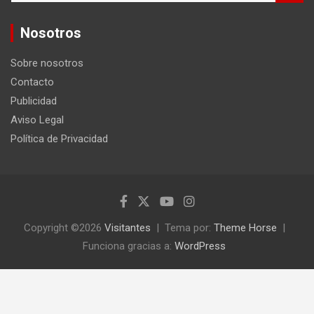
s
c
Nosotros
a
r
Sobre nosotros
Contacto
Publicidad
Aviso Legal
Política de Privacidad
Copyright ©2026
Visitantes
Tema por:
Theme Horse
Funciona gracias a:
WordPress