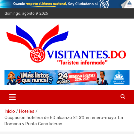
Saltar
al
domingo, agosto 9, 2026
contenido
"Turistea Informado"
Visitantes
Inicio
Hoteles
Ocupación hotelera de RD alcanzó 81.3% en enero-mayo: La
Romana y Punta Cana lideran