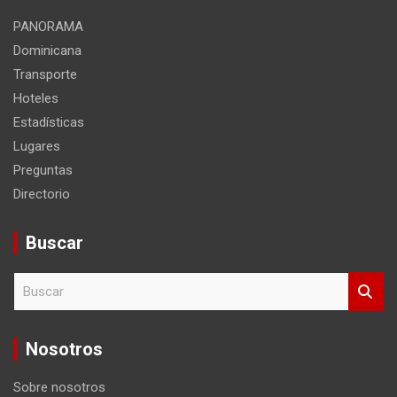
PANORAMA
Dominicana
Transporte
Hoteles
Estadísticas
Lugares
Preguntas
Directorio
Buscar
B
u
s
c
Nosotros
a
r
Sobre nosotros