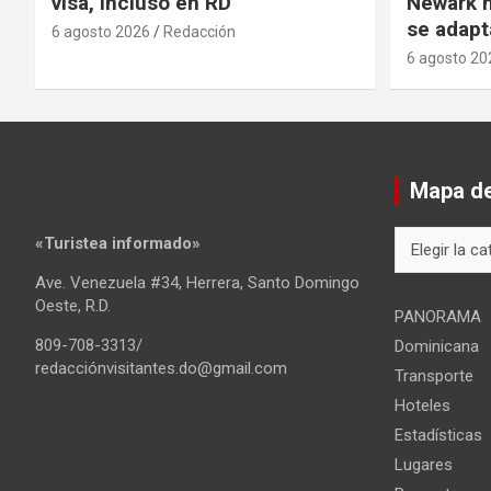
visa, incluso en RD
Newark m
se adapt
6 agosto 2026
Redacción
6 agosto 20
Mapa del
Mapa
«Turistea informado»
del
Ave. Venezuela #34, Herrera, Santo Domingo
sitio
Oeste, R.D.
PANORAMA
809-708-3313/
Dominicana
redacciónvisitantes.do@gmail.com
Transporte
Hoteles
Estadísticas
Lugares