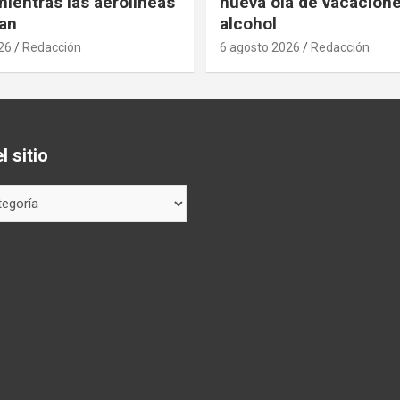
ientras las aerolíneas
nueva ola de vacacione
an
alcohol
26
Redacción
6 agosto 2026
Redacción
 sitio