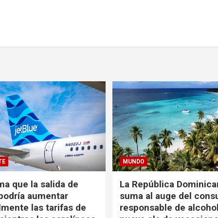
TE
MUNDO
ma que la salida de
La República Dominica
podría aumentar
suma al auge del con
mente las tarifas de
responsable de alcoho