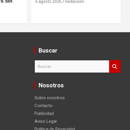
s sin
6 agosto 2026
Redacción
Buscar
B
u
s
c
Nosotros
a
r
Sobre nosotros
Contacto
Publicidad
Aviso Legal
Política de Privacidad