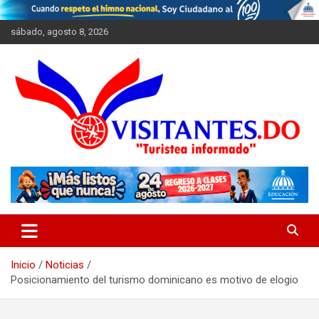
Saltar
al
sábado, agosto 8, 2026
contenido
"Turistea Informado"
Visitantes
Inicio
Noticias
Posicionamiento del turismo dominicano es motivo de elogio