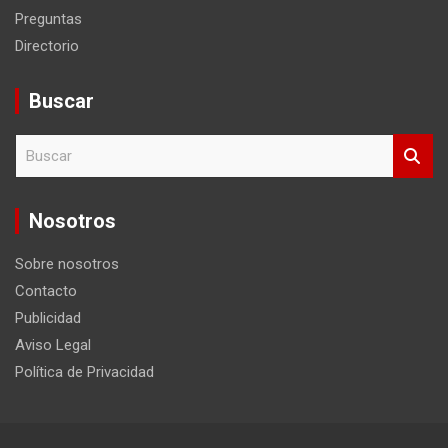
Preguntas
Directorio
Buscar
B
u
s
c
Nosotros
a
r
Sobre nosotros
Contacto
Publicidad
Aviso Legal
Política de Privacidad