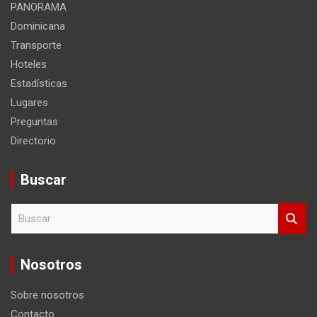
PANORAMA
Dominicana
Transporte
Hoteles
Estadísticas
Lugares
Preguntas
Directorio
Buscar
B
u
s
c
Nosotros
a
r
Sobre nosotros
Contacto