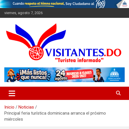
Saltar
al
viernes, agosto 7, 2026
contenido
"Turistea Informado"
Visitantes
Inicio
Noticias
Principal feria turística dominicana arranca el próximo
miércoles