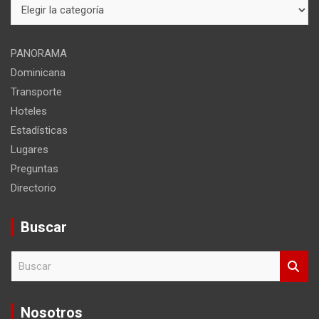
Mapa
del
sitio
PANORAMA
Dominicana
Transporte
Hoteles
Estadísticas
Lugares
Preguntas
Directorio
Buscar
B
u
s
c
Nosotros
a