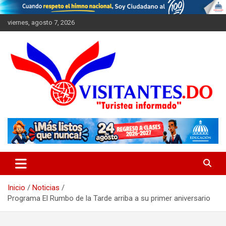
Saltar
al
viernes, agosto 7, 2026
contenido
"Turistea Informado"
Visitantes
Inicio
Noticias
Programa El Rumbo de la Tarde arriba a su primer aniversario