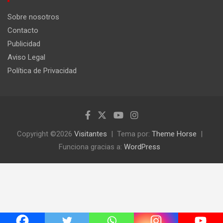
r
Sobre nosotros
Contacto
Publicidad
Aviso Legal
Política de Privacidad
Copyright ©2026
Visitantes
Tema por:
Theme Horse
Funciona gracias a:
WordPress