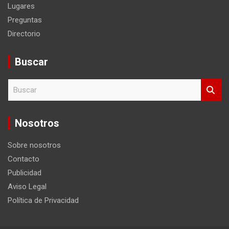
Lugares
Preguntas
Directorio
Buscar
B
u
s
c
Nosotros
a
r
Sobre nosotros
Contacto
Publicidad
Aviso Legal
Política de Privacidad