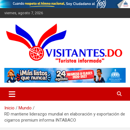
Saltar
al
viernes, agosto 7, 2026
contenido
"Turistea Informado"
Visitantes
Inicio
Mundo
RD mantiene liderazgo mundial en elaboración y exportación de
cigarros premium informa INTABACO