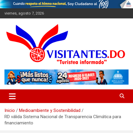
Saltar
al
viernes, agosto 7, 2026
contenido
"Turistea Informado"
Visitantes
Inicio
Medioambiente y Sostenibilidad
RD válida Sistema Nacional de Transparencia Climática para
financiamiento