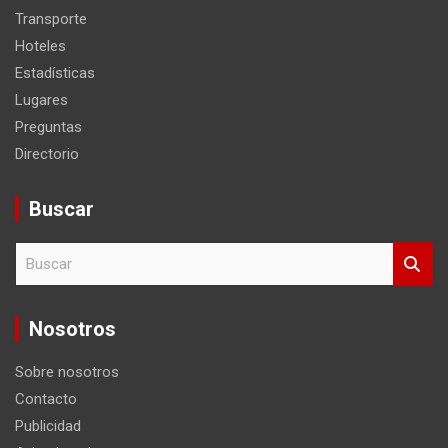
Transporte
Hoteles
Estadísticas
Lugares
Preguntas
Directorio
Buscar
B
u
s
c
Nosotros
a
r
Sobre nosotros
Contacto
Publicidad