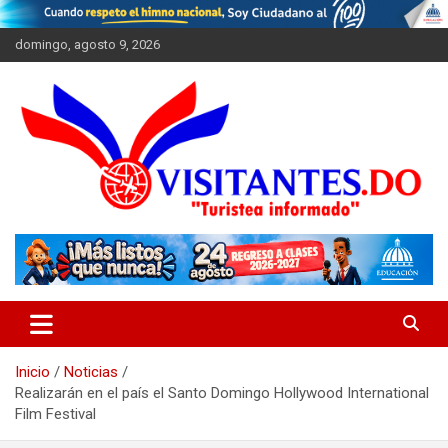
Saltar
al
domingo, agosto 9, 2026
contenido
"Turistea Informado"
Visitantes
Inicio
Noticias
Realizarán en el país el Santo Domingo Hollywood International
Film Festival