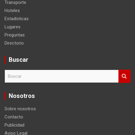
Transporte
Hoteles
Estadísticas
Lugares
Preguntas
Directorio
Buscar
B
u
s
c
Nosotros
a
r
Sobre nosotros
Contacto
Publicidad
Aviso Legal