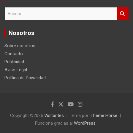
B
u
s
c
Nosotros
a
r
Sobre nosotros
Contacto
Publicidad
Aviso Legal
Política de Privacidad
Copyright ©2026
Visitantes
Tema por:
Theme Horse
Funciona gracias a:
WordPress