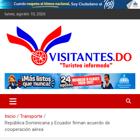
Saltar
al
lunes, agosto 10, 2026
contenido
"Turistea Informado"
Visitantes
Inicio
Transporte
República Dominicana y Ecuador firman acuerdo de
cooperación aérea