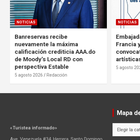
NOTICIAS
NOTICIAS
Banreservas recibe
Embajad
nuevamente la máxima
Francia 
calificación crediticia AAA.do
convocat
de Moody’s Local RD con
artística
perspectiva Estable
5 agosto 20
5 agosto 2026
Redacción
Mapa del
Mapa
«Turistea informado»
del
Ave. Venezuela #34, Herrera, Santo Domingo
sitio