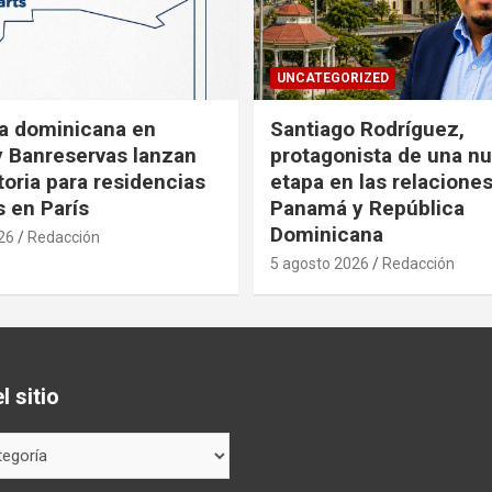
UNCATEGORIZED
a dominicana en
Santiago Rodríguez,
y Banreservas lanzan
protagonista de una n
oria para residencias
etapa en las relacione
s en París
Panamá y República
Dominicana
26
Redacción
5 agosto 2026
Redacción
 sitio