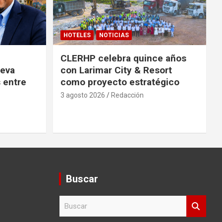
HOTELES
NOTICIAS
CLERHP celebra quince años
ueva
con Larimar City & Resort
s entre
como proyecto estratégico
3 agosto 2026
Redacción
Buscar
B
u
s