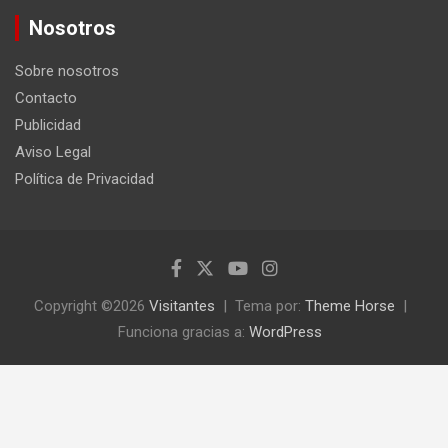
c
Nosotros
a
r
Sobre nosotros
Contacto
Publicidad
Aviso Legal
Política de Privacidad
Copyright ©2026
Visitantes
Tema por:
Theme Horse
Funciona gracias a:
WordPress