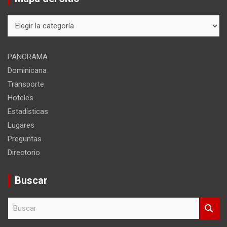
Mapa
del
sitio
PANORAMA
Dominicana
Transporte
Hoteles
Estadísticas
Lugares
Preguntas
Directorio
Buscar
B
u
s